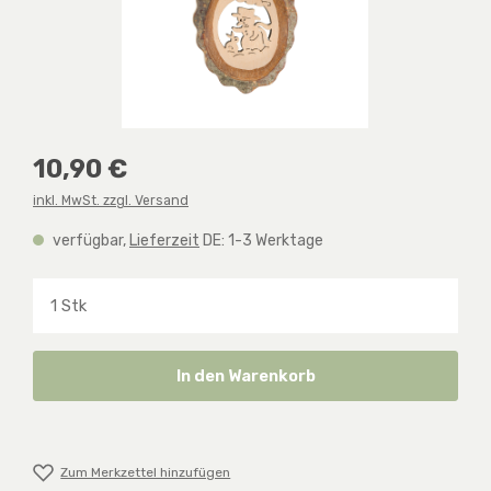
Regulärer Preis:
10,90 €
inkl. MwSt. zzgl. Versand
verfügbar,
Lieferzeit
DE: 1-3 Werktage
Produkt Anzahl: Gib den gewünschten Wert ein o
In den Warenkorb
Zum Merkzettel hinzufügen