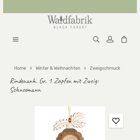
Zum Hauptinhalt springen
Warenk
Home
Winter & Weihnachten
Zweigschmuck
Rindenanh. Gr. 1 Zapfen mit Zweig:
Schneemann
Bildergalerie überspringen