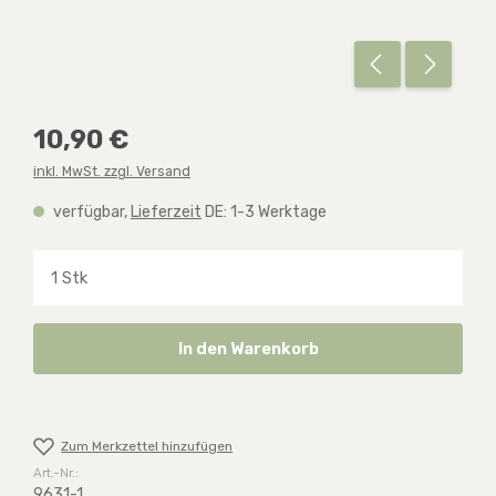
Regulärer Preis:
10,90 €
inkl. MwSt. zzgl. Versand
verfügbar,
Lieferzeit
DE: 1-3 Werktage
Produkt Anzahl: Gib den gewünschten Wert ein o
In den Warenkorb
Zum Merkzettel hinzufügen
Art.-Nr.:
9631-1