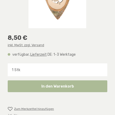
Regulärer Preis:
8,50 €
inkl. MwSt. zzgl. Versand
verfügbar,
Lieferzeit
DE: 1-3 Werktage
Produkt Anzahl: Gib den gewünschten Wert ein o
In den Warenkorb
Zum Merkzettel hinzufügen
Art.-Nr.: