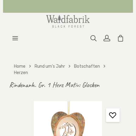
Zum Hauptinhalt springen
Warenk
Home
Rund um's Jahr
Botschaften
Herzen
Rindenanh. Gr. 1 Herz Motiv: Glocken
Bildergalerie überspringen