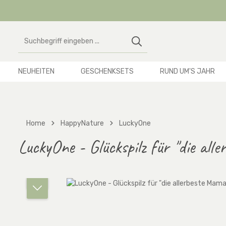
 Hauptinhalt springen
Zur Suche springen
Zur Hauptnavigation springen
NEUHEITEN
GESCHENKSETS
RUND UM'S JAHR
Home
HappyNature
LuckyOne
LuckyOne - Glückspilz für "die all
Bildergalerie überspringen