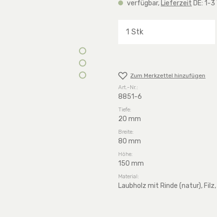
verfügbar,
Lieferzeit
DE: 1-3
Produkt Anzahl: G
Zum Merkzettel hinzufügen
Art.-Nr.:
8851-6
Tiefe:
20 mm
Breite:
80 mm
Höhe:
150 mm
Material:
Laubholz mit Rinde (natur), Filz,