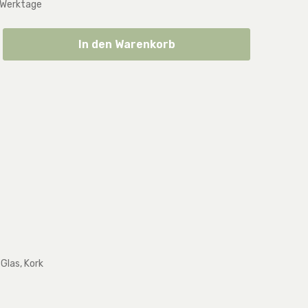
 Werktage
ib den gewünschten Wert ein oder benut
In den Warenkorb
 Glas, Kork