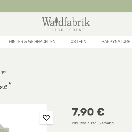
WINTER & WEIHNACHTEN
OSTERN
HAPPYNATURE
nger
me"
Regulärer Preis:
7,90 €
inkl. MwSt. zzgl. Versand