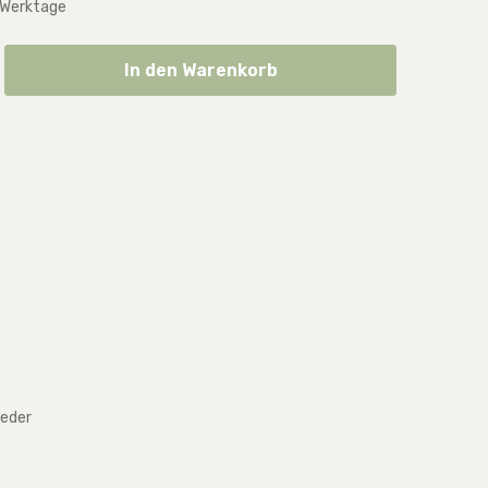
 Werktage
ib den gewünschten Wert ein oder benut
In den Warenkorb
leder