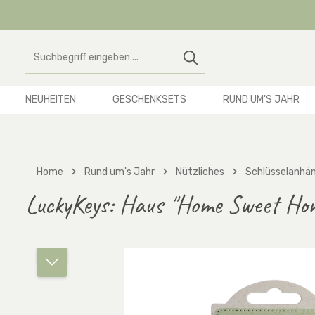
 Hauptinhalt springen
Zur Suche springen
Zur Hauptnavigation springen
NEUHEITEN
GESCHENKSETS
RUND UM'S JAHR
Home
Rund um's Jahr
Nützliches
Schlüsselanhä
LuckyKeys: Haus "Home Sweet Ho
Bildergalerie überspringen