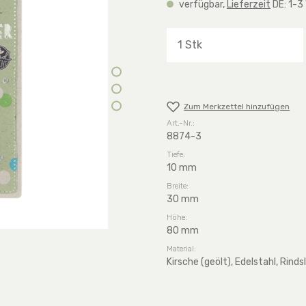
verfügbar,
Lieferzeit
DE: 1-3
Produkt Anzahl: G
Zum Merkzettel hinzufügen
Art.-Nr.:
8874-3
Tiefe:
10 mm
Breite:
30 mm
Höhe:
80 mm
Material:
Kirsche (geölt), Edelstahl, Rinds