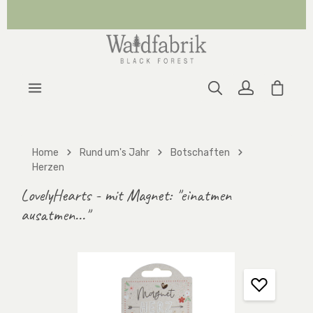
Zum Hauptinhalt springen
Warenk
Home
Rund um's Jahr
Botschaften
Herzen
LovelyHearts - mit Magnet: "einatmen
ausatmen..."
Bildergalerie überspringen