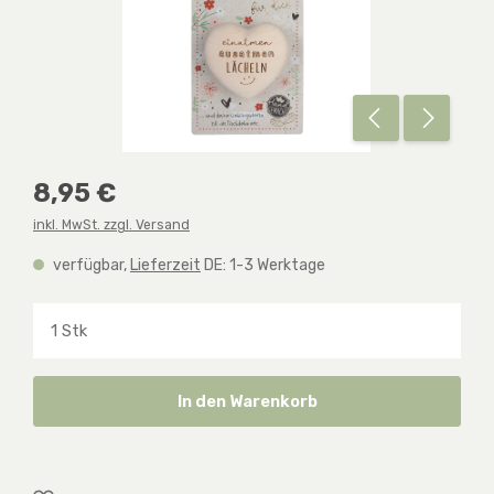
Regulärer Preis:
8,95 €
inkl. MwSt. zzgl. Versand
verfügbar,
Lieferzeit
DE: 1-3 Werktage
Produkt Anzahl: Gib den gewünschten Wert ein o
In den Warenkorb