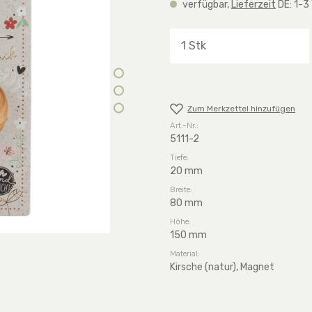
verfügbar,
Lieferzeit
DE: 1-3
Produkt Anzahl: G
Zum Merkzettel hinzufügen
Art.-Nr.:
5111-2
Tiefe:
20 mm
Breite:
80 mm
Höhe:
150 mm
Material:
Kirsche (natur), Magnet