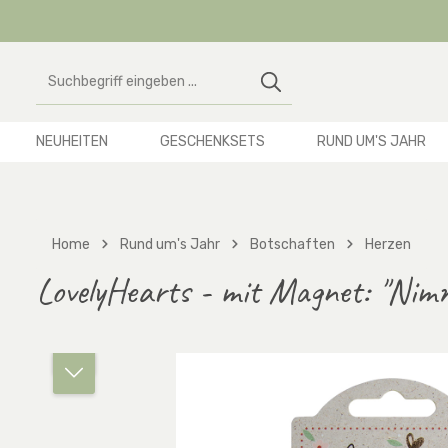
 Hauptinhalt springen
Zur Suche springen
Zur Hauptnavigation springen
NEUHEITEN
GESCHENKSETS
RUND UM'S JAHR
Home
Rund um's Jahr
Botschaften
Herzen
LovelyHearts - mit Magnet: "Nimm
Bildergalerie überspringen