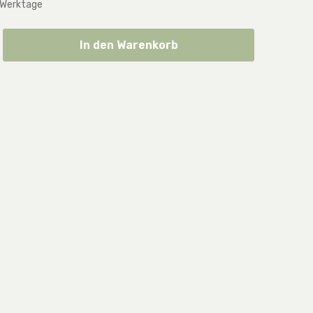
 Werktage
ib den gewünschten Wert ein oder benut
In den Warenkorb