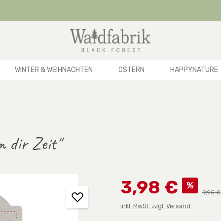
WINTER & WEIHNACHTEN
OSTERN
HAPPYNATURE
 dir Zeit"
Verkaufspreis:
3,98 €
%
Regulä
9,95 €
inkl. MwSt. zzgl. Versand