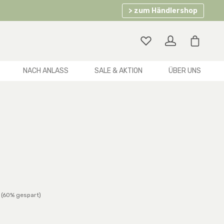
> zum Händlershop
Warenko
NACH ANLASS
SALE & AKTION
ÜBER UNS
rer Preis:
(60% gespart)