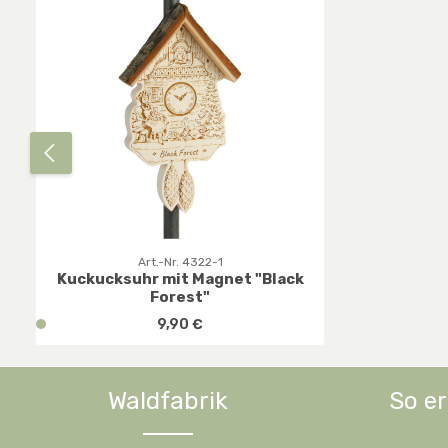
Art.-Nr. 4322-1
Kuckucksuhr mit Magnet "Black
Forest"
Regulärer Preis:
v
9,90 €
e
r
f
Waldfabrik
So er
Produkt Anzahl: Gib den gewünsc
ü
g