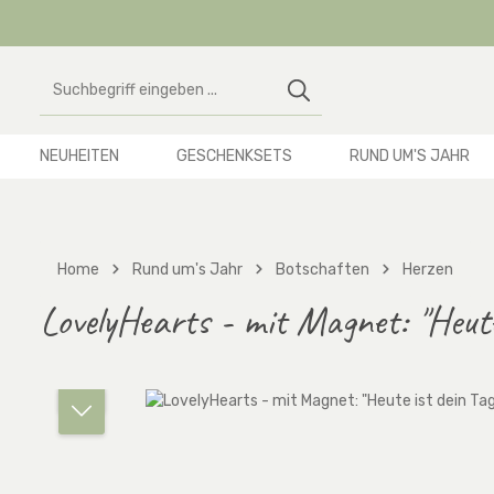
 Hauptinhalt springen
Zur Suche springen
Zur Hauptnavigation springen
NEUHEITEN
GESCHENKSETS
RUND UM'S JAHR
Home
Rund um's Jahr
Botschaften
Herzen
LovelyHearts - mit Magnet: "Heute
Bildergalerie überspringen