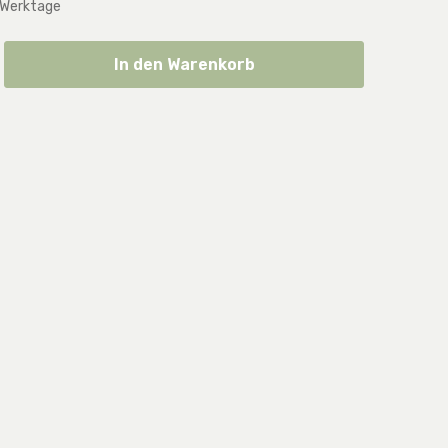
 Werktage
ib den gewünschten Wert ein oder benut
In den Warenkorb