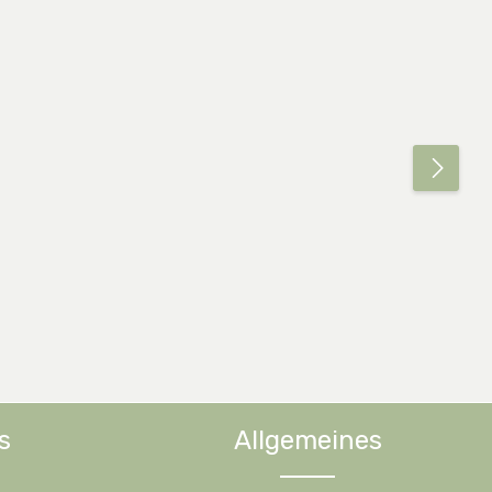
s
Allgemeines
ächen um die Anzahl zu erhöhen oder zu