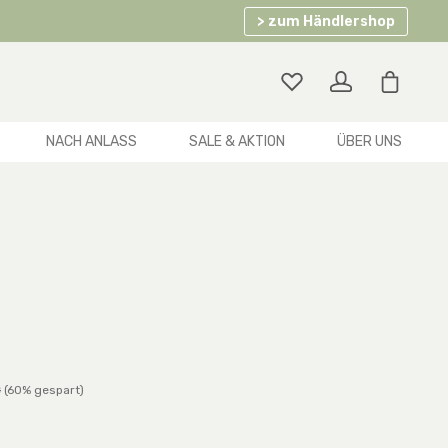
> zum Händlershop
Warenko
NACH ANLASS
SALE & AKTION
ÜBER UNS
rer Preis:
€
(60% gespart)