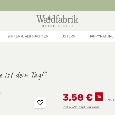
WINTER & WEIHNACHTEN
OSTERN
HAPPYNATURE
 ist dein Tag!"
Verkaufspreis:
3,58 €
%
Regulä
8,95 
inkl. MwSt. zzgl. Versand