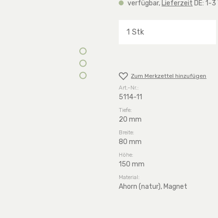
verfügbar,
Lieferzeit
DE: 1-3
Produkt Anzahl: G
Zum Merkzettel hinzufügen
Art.-Nr.:
5114-11
Tiefe:
20 mm
Breite:
80 mm
Höhe:
150 mm
Material:
Ahorn (natur), Magnet