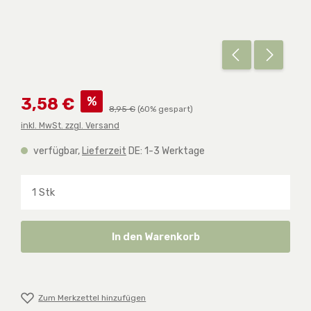
Verkaufspreis:
%
3,58 €
Regulärer Preis:
8,95 €
(60% gespart)
inkl. MwSt. zzgl. Versand
verfügbar,
Lieferzeit
DE: 1-3 Werktage
Produkt Anzahl: Gib den gewünschten Wert ein o
In den Warenkorb
Zum Merkzettel hinzufügen