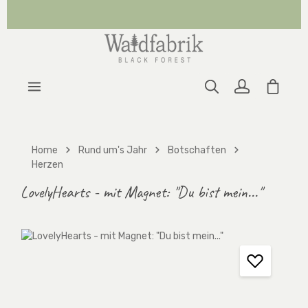
Zum Hauptinhalt springen
Warenk
Home
Rund um's Jahr
Botschaften
Herzen
LovelyHearts - mit Magnet: "Du bist mein..."
Bildergalerie überspringen