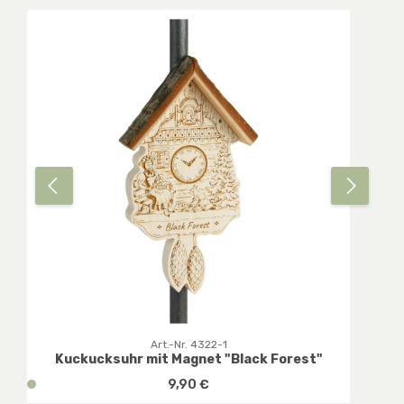
Art.-Nr. 4322-1
Kuckucksuhr mit Magnet "Black Forest"
Regulärer Preis:
v
9,90 €
e