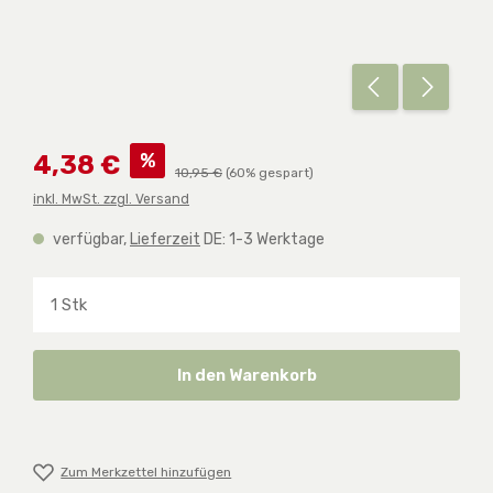
Verkaufspreis:
%
4,38 €
Regulärer Preis:
10,95 €
(60% gespart)
inkl. MwSt. zzgl. Versand
verfügbar,
Lieferzeit
DE: 1-3 Werktage
Produkt Anzahl: Gib den gewünschten Wert ein o
In den Warenkorb
Zum Merkzettel hinzufügen