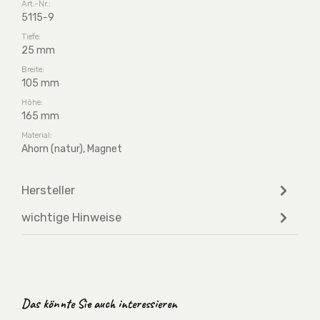
Art.-Nr.:
5115-9
Tiefe:
25 mm
Breite:
105 mm
Höhe:
165 mm
Material:
Ahorn (natur), Magnet
Hersteller
wichtige Hinweise
Produktgalerie überspringen
Das könnte Sie auch interessieren