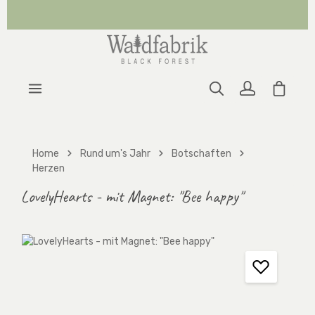
Zum Hauptinhalt springen
Warenk
Home
Rund um's Jahr
Botschaften
Herzen
LovelyHearts - mit Magnet: "Bee happy"
Bildergalerie überspringen