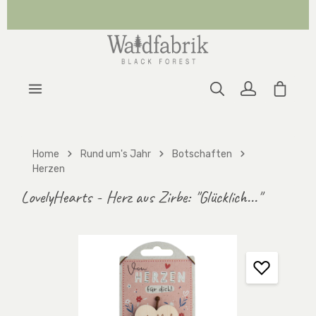
Zum Hauptinhalt springen
Warenk
Home
Rund um's Jahr
Botschaften
Herzen
LovelyHearts - Herz aus Zirbe: "Glücklich..."
Bildergalerie überspringen