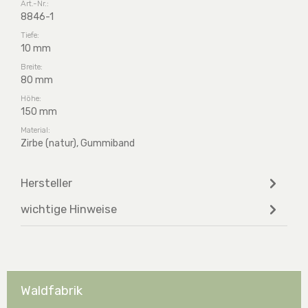
Art.-Nr.:
8846-1
Tiefe:
10 mm
Breite:
80 mm
Höhe:
150 mm
Material:
Zirbe (natur), Gummiband
Hersteller
wichtige Hinweise
Waldfabrik