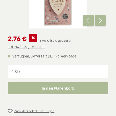
Verkaufspreis:
%
2,76 €
Regulärer Preis:
6,90 €
(60% gespart)
inkl. MwSt. zzgl. Versand
verfügbar,
Lieferzeit
DE: 1-3 Werktage
Produkt Anzahl: Gib den gewünschten Wert ein o
In den Warenkorb
Zum Merkzettel hinzufügen