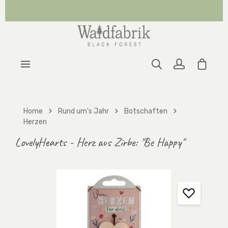
Zum Hauptinhalt springen
Warenk
Home
Rund um's Jahr
Botschaften
Herzen
LovelyHearts - Herz aus Zirbe: "Be Happy"
Bildergalerie überspringen