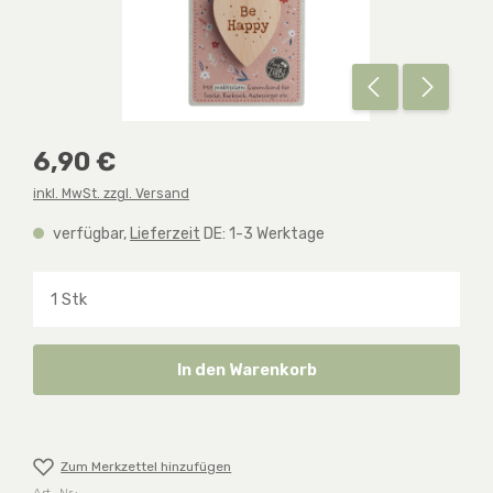
Regulärer Preis:
6,90 €
inkl. MwSt. zzgl. Versand
verfügbar,
Lieferzeit
DE: 1-3 Werktage
Produkt Anzahl: Gib den gewünschten Wert ein o
In den Warenkorb
Zum Merkzettel hinzufügen
Art.-Nr.: