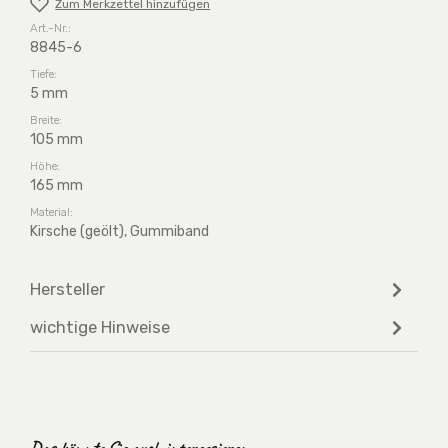
Zum Merkzettel hinzufügen
Art.-Nr.:
8845-6
Tiefe:
5 mm
Breite:
105 mm
Höhe:
165 mm
Material:
Kirsche (geölt), Gummiband
Hersteller
wichtige Hinweise
Produktgalerie überspringen
Das könnte Sie auch interessieren