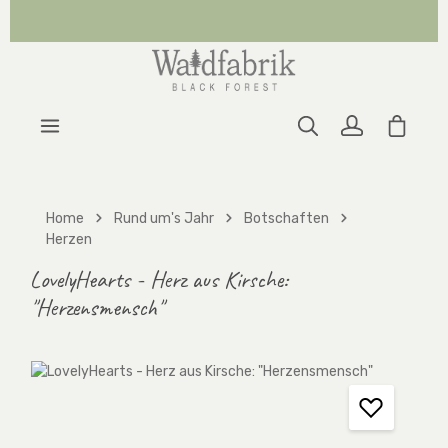
Zum Hauptinhalt springen
Warenk
Home
Rund um's Jahr
Botschaften
Herzen
LovelyHearts - Herz aus Kirsche:
"Herzensmensch"
Bildergalerie überspringen