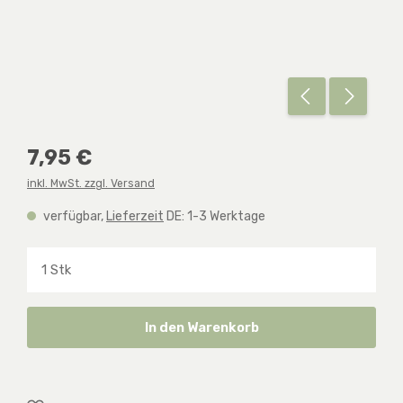
Regulärer Preis:
7,95 €
inkl. MwSt. zzgl. Versand
verfügbar,
Lieferzeit
DE: 1-3 Werktage
Produkt Anzahl: Gib den gewünschten Wert ein o
In den Warenkorb