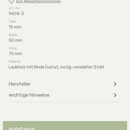
Zum Merkzettel hinzufügen
Art.-Nr.:
9604-3
Tiefe:
15 mm
Breite:
50 mm
Höhe:
75 mm
Material:
Laubholz mit Rinde (natur), rostig-veredelter Stahl
Hersteller
wichtige Hinweise
Waldfabrik