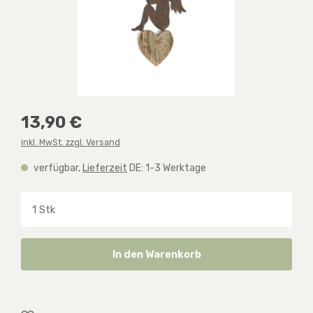
Regulärer Preis:
13,90 €
inkl. MwSt. zzgl. Versand
verfügbar,
Lieferzeit
DE: 1-3 Werktage
Produkt Anzahl: Gib den gewünschten Wert ein o
In den Warenkorb