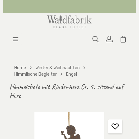
Zum Hauptinhalt springen
Warenk
Home
Winter & Weihnachten
Himmlische Begleiter
Engel
Himmelsbote mit Rindenherz Gr. 1: sitzend auf
Herz
Bildergalerie überspringen