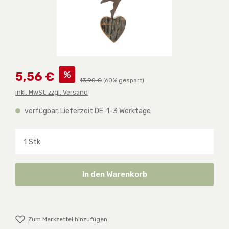
Verkaufspreis:
%
5,56 €
Regulärer Preis:
13,90 €
(60% gespart)
inkl. MwSt. zzgl. Versand
verfügbar,
Lieferzeit
DE: 1-3 Werktage
Produkt Anzahl: Gib den gewünschten Wert ein o
In den Warenkorb
Zum Merkzettel hinzufügen