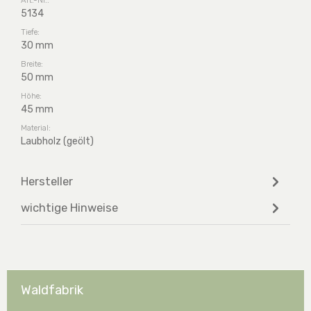
5134
Tiefe:
30 mm
Breite:
50 mm
Höhe:
45 mm
Material:
Laubholz (geölt)
Hersteller
wichtige Hinweise
Waldfabrik