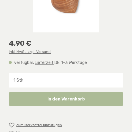
Regulärer Preis:
4,90 €
inkl. MwSt. zzgl. Versand
verfügbar,
Lieferzeit
DE: 1-3 Werktage
Produkt Anzahl: Gib den gewünschten Wert ein o
In den Warenkorb
Zum Merkzettel hinzufügen
Art.-Nr.: