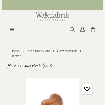
Zum Hauptinhalt springen
Warenk
Home
Rund um's Jahr
Botschaften
Herzen
Herz symmetrisch Gr. 0
Bildergalerie überspringen