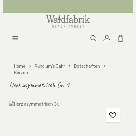
Zum Hauptinhalt springen
Warenk
Home
Rund um's Jahr
Botschaften
Herzen
Herz asymmetrisch Gr. 1
Bildergalerie überspringen