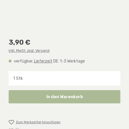
Regulärer Preis:
3,90 €
inkl. MwSt. zzgl. Versand
verfügbar,
Lieferzeit
DE: 1-3 Werktage
Produkt Anzahl: Gib den gewünschten Wert ein o
In den Warenkorb
Zum Merkzettel hinzufügen
Art.-Nr.: