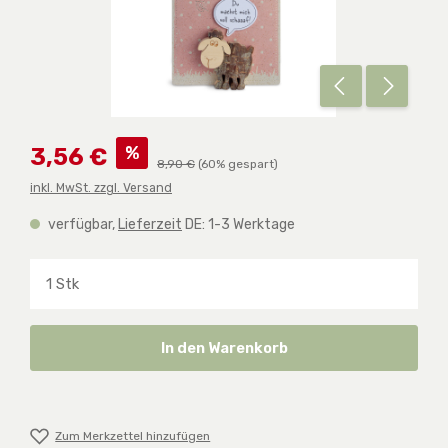
Verkaufspreis:
%
3,56 €
Regulärer Preis:
8,90 €
(60% gespart)
inkl. MwSt. zzgl. Versand
verfügbar,
Lieferzeit
DE: 1-3 Werktage
Produkt Anzahl: Gib den gewünschten Wert ein o
In den Warenkorb
Zum Merkzettel hinzufügen