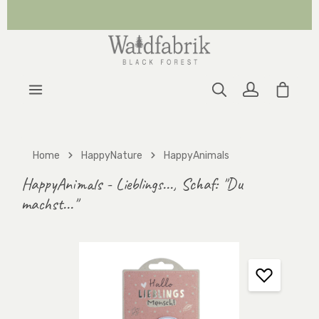
Zum Hauptinhalt springen
Warenk
Home
HappyNature
HappyAnimals
HappyAnimals - Lieblings..., Schaf: "Du
machst..."
Bildergalerie überspringen