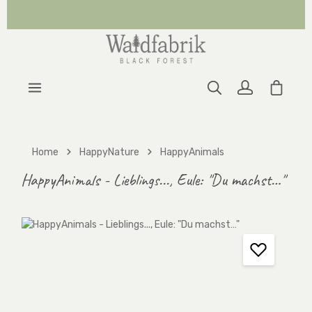
Zum Hauptinhalt springen
Warenk
Home
HappyNature
HappyAnimals
HappyAnimals - Lieblings..., Eule: "Du machst…"
Bildergalerie überspringen