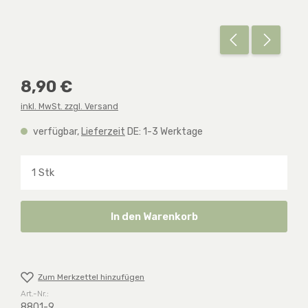
Regulärer Preis:
8,90 €
inkl. MwSt. zzgl. Versand
verfügbar,
Lieferzeit
DE: 1-3 Werktage
Produkt Anzahl: Gib den gewünschten Wert ein o
In den Warenkorb
Zum Merkzettel hinzufügen
Art.-Nr.:
8801-9