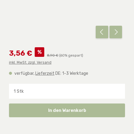
Verkaufspreis:
%
3,56 €
Regulärer Preis:
8,90 €
(60% gespart)
inkl. MwSt. zzgl. Versand
verfügbar,
Lieferzeit
DE: 1-3 Werktage
Produkt Anzahl: Gib den gewünschten Wert ein o
In den Warenkorb