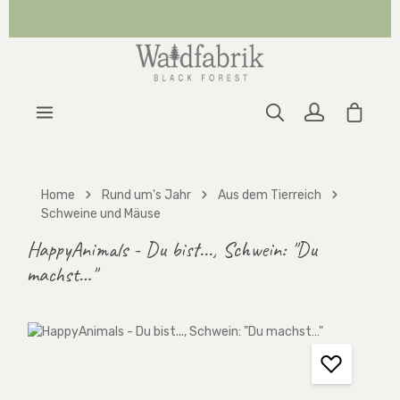
Zum Hauptinhalt springen
Warenk
Home
Rund um's Jahr
Aus dem Tierreich
Schweine und Mäuse
HappyAnimals - Du bist..., Schwein: "Du
machst…"
Bildergalerie überspringen