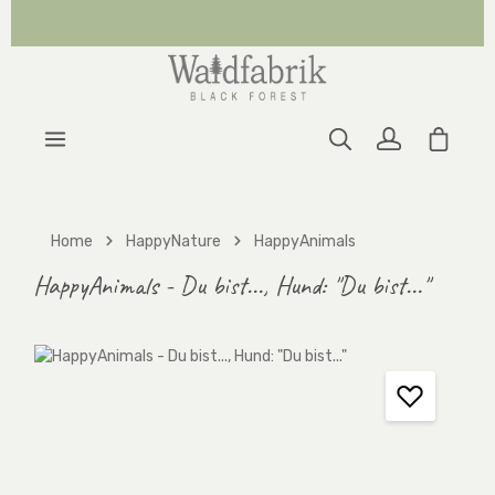
Zum Hauptinhalt springen
Warenk
Home
HappyNature
HappyAnimals
HappyAnimals - Du bist..., Hund: "Du bist..."
Bildergalerie überspringen