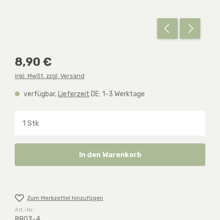
Regulärer Preis:
8,90 €
inkl. MwSt. zzgl. Versand
verfügbar,
Lieferzeit
DE: 1-3 Werktage
Produkt Anzahl: Gib den gewünschten Wert ein o
In den Warenkorb
Zum Merkzettel hinzufügen
Art.-Nr.:
8803-4