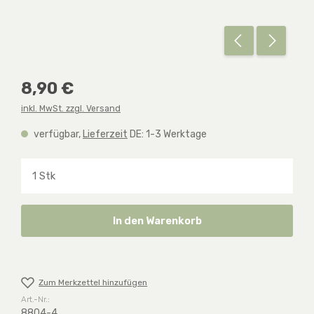
Regulärer Preis:
8,90 €
inkl. MwSt. zzgl. Versand
verfügbar,
Lieferzeit
DE: 1-3 Werktage
Produkt Anzahl: Gib den gewünschten Wert ein o
In den Warenkorb
Zum Merkzettel hinzufügen
Art.-Nr.:
8804-4