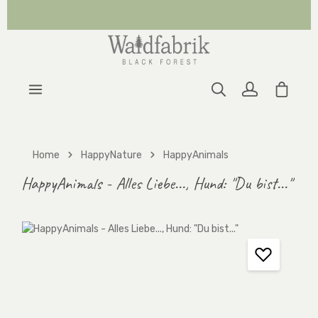
Zum Hauptinhalt springen
Warenk
Home
HappyNature
HappyAnimals
HappyAnimals - Alles Liebe..., Hund: "Du bist..."
Bildergalerie überspringen