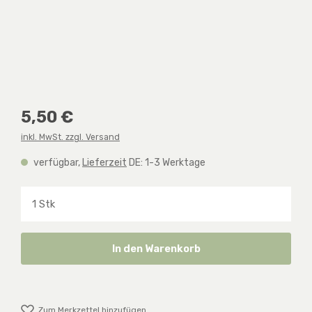
Regulärer Preis:
5,50 €
inkl. MwSt. zzgl. Versand
verfügbar,
Lieferzeit
DE: 1-3 Werktage
Produkt Anzahl: Gib den gewünschten Wert ein o
In den Warenkorb
Zum Merkzettel hinzufügen