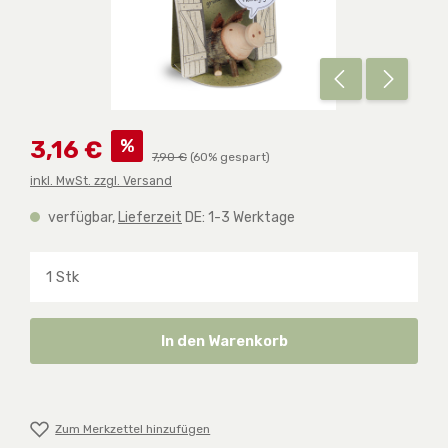
Verkaufspreis:
%
3,16 €
Regulärer Preis:
7,90 €
(60% gespart)
inkl. MwSt. zzgl. Versand
verfügbar,
Lieferzeit
DE: 1-3 Werktage
Produkt Anzahl: Gib den gewünschten Wert ein o
In den Warenkorb
Zum Merkzettel hinzufügen