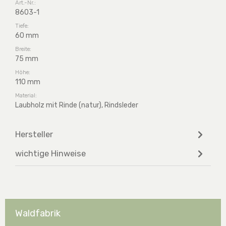
Art.-Nr.:
8603-1
Tiefe:
60 mm
Breite:
75 mm
Höhe:
110 mm
Material:
Laubholz mit Rinde (natur), Rindsleder
Hersteller
wichtige Hinweise
Waldfabrik