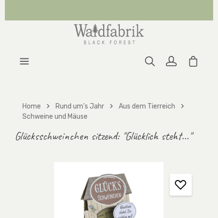
Zum Hauptinhalt springen
Warenk
Home
Rund um's Jahr
Aus dem Tierreich
Schweine und Mäuse
Glücksschweinchen sitzend: "Glücklich steht..."
Bildergalerie überspringen