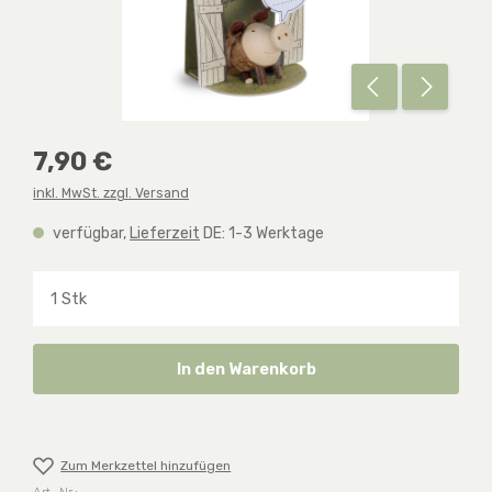
Regulärer Preis:
7,90 €
inkl. MwSt. zzgl. Versand
verfügbar,
Lieferzeit
DE: 1-3 Werktage
Produkt Anzahl: Gib den gewünschten Wert ein o
In den Warenkorb
Zum Merkzettel hinzufügen
Art.-Nr.: