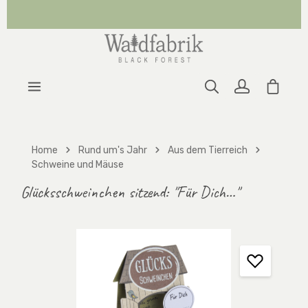
Zum Hauptinhalt springen
Warenk
Home
Rund um's Jahr
Aus dem Tierreich
Schweine und Mäuse
Glücksschweinchen sitzend: "Für Dich…"
Bildergalerie überspringen