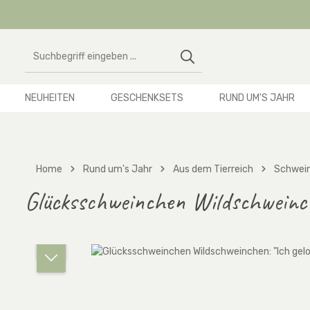
 Hauptinhalt springen
Zur Suche springen
Zur Hauptnavigation springen
NEUHEITEN
GESCHENKSETS
RUND UM'S JAHR
Home
Rund um's Jahr
Aus dem Tierreich
Schwei
Glücksschweinchen Wildschweinche
Bildergalerie überspringen