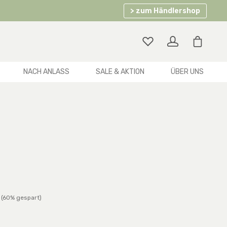
> zum Händlershop
Warenko
NACH ANLASS
SALE & AKTION
ÜBER UNS
rer Preis:
(60% gespart)