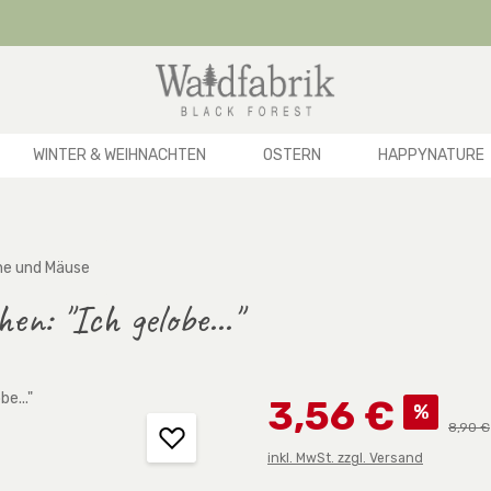
WINTER & WEIHNACHTEN
OSTERN
HAPPYNATURE
ne und Mäuse
n: "Ich gelobe..."
Verkaufspreis:
3,56 €
%
Regulä
8,90 €
inkl. MwSt. zzgl. Versand