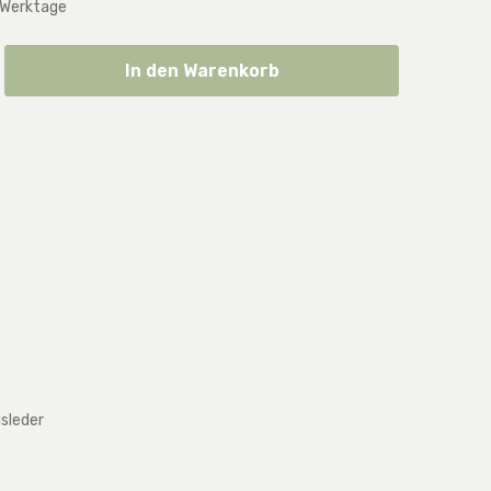
 Werktage
ib den gewünschten Wert ein oder benut
In den Warenkorb
dsleder