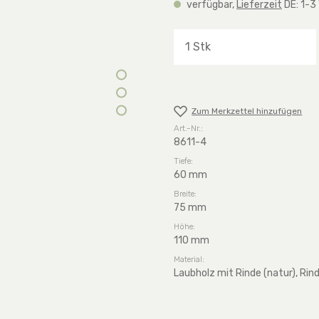
verfügbar,
Lieferzeit
DE: 1-3
Produkt Anzahl: G
Zum Merkzettel hinzufügen
Art.-Nr.:
8611-4
Tiefe:
60 mm
Breite:
75 mm
Höhe:
110 mm
Material:
Laubholz mit Rinde (natur), Rin