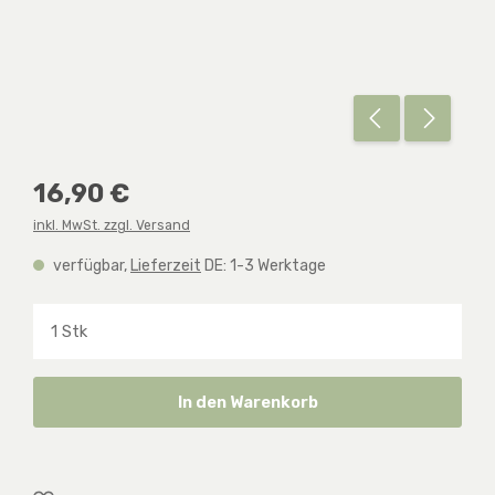
Regulärer Preis:
16,90 €
inkl. MwSt. zzgl. Versand
verfügbar,
Lieferzeit
DE: 1-3 Werktage
Produkt Anzahl: Gib den gewünschten Wert ein o
In den Warenkorb