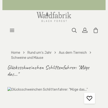
Zum Hauptinhalt springen
Warenk
Home
Rund um's Jahr
Aus dem Tierreich
Schweine und Mäuse
Glücksschweinchen Schlittenfahrer: "Möge
das..."
Bildergalerie überspringen