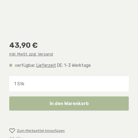
Regulärer Preis:
43,90 €
inkl. MwSt. zzgl. Versand
verfügbar,
Lieferzeit
DE: 1-3 Werktage
Produkt Anzahl: Gib den gewünschten Wert ein o
In den Warenkorb
Zum Merkzettel hinzufügen
Art.-Nr.: