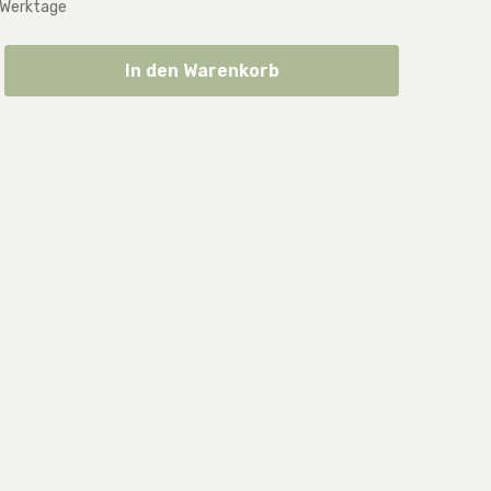
 Werktage
ib den gewünschten Wert ein oder benut
In den Warenkorb