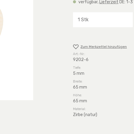
verfügbar,
Lieferzeit
DE: 1-3
Produkt Anzahl: G
Zum Merkzettel hinzufügen
Art.-Nr.:
9202-6
Tiefe:
5 mm
Breite:
65 mm
Höhe:
65 mm
Material:
Zirbe (natur)