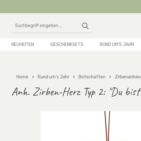
 Hauptinhalt springen
Zur Suche springen
Zur Hauptnavigation springen
NEUHEITEN
GESCHENKSETS
RUND UM'S JAHR
Home
Rund um's Jahr
Botschaften
Zirbenanhän
Anh. Zirben-Herz Typ 2: "Du bist
Bildergalerie überspringen