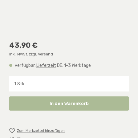
Regulärer Preis:
43,90 €
inkl. MwSt. zzgl. Versand
verfügbar,
Lieferzeit
DE: 1-3 Werktage
Produkt Anzahl: Gib den gewünschten Wert ein o
In den Warenkorb
Zum Merkzettel hinzufügen
Art.-Nr.: