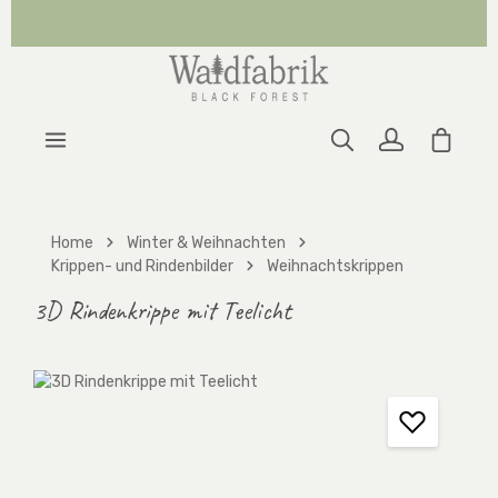
Zum Hauptinhalt springen
Warenk
Home
Winter & Weihnachten
Krippen- und Rindenbilder
Weihnachtskrippen
3D Rindenkrippe mit Teelicht
Bildergalerie überspringen